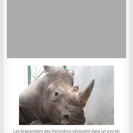
Les braconniers des rhinocéros sévissent dans un zoo en