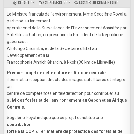
SUR
RÉDACTION
8 SEPTEMBRE 2015
LAISSER UN COMMENTAIRE
COP21
:
Le Ministre français de l’environnement, Mme Ségolène Royal a
PROTECTI
participé au lancement
DE
LA
opérationnel de la Surveillance de l’Environnement Assistée par
FORÊT
Satellite au Gabon, en présence du Président de la République
DU
gabonaise,
BASSIN
DU
Ali Bongo Ondimba, et de la Secrétaire d’Etat au
CONGO,
Développement et à la
DEUXIÈME
Francophonie Annick Girardin, à Nkok (30 km de Libreville)
POUMON
DE
Premier projet de cette nature en Afrique centrale
,
LA
PLANÈTE
il permet la réception directe des images satellitaires et intègre
–
un
LA
centre de compétences en télédétection pour contribuer au
FRANCE
A
suivi des forêts et de l’environnement au Gabon et en Afrique
LANCÉ
Centrale.
LA
SURVEILLA
Ségolène Royal indique que ce projet constitue une
DE
L’ENVIRON
contribution
ASSISTÉE
forte à la COP 21 en matière de protection des forêts et de