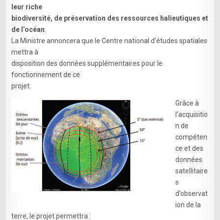
PAR
leur riche
SATELLITE
AU
biodiversité, de préservation des ressources halieutiques et
GABON
de l’océan
.
La Ministre annoncera que le Centre national d’études spatiales
mettra à
disposition des données supplémentaires pour le
fonctionnement de ce
projet.
Grâce à
l’acquisitio
n de
compéten
ce et des
données
satellitaire
s
d’observat
ion de la
terre, le projet permettra :