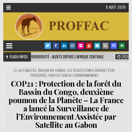
8 AOÛT 2026
 LA BIODIVERSITÉ : ALERTE DEPUIS L’AFRIQUE CENTRALE
FLASH INFOS
2026-07-01
UNE BAL
PUBLIÉ
ACTUALITÉS
,
BASSIN DU CONGO
,
LES ÉCOSYSTÈMES DOIVENT ÊTRE
DANS
PRÉSERVÉS
,
PROTECTION DE L'ENVIRONNEMENT
COP21 : Protection de la forêt du
Bassin du Congo, deuxième
poumon de la Planète – La France
a lancé la Surveillance de
l’Environnement Assistée par
Satellite au Gabon