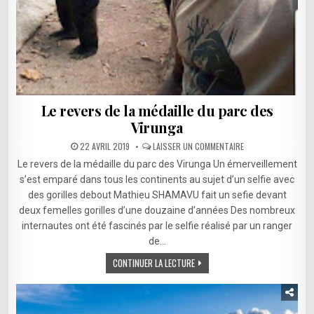
Le revers de la médaille du parc des
Virunga
SUR
22 AVRIL 2019
LAISSER UN COMMENTAIRE
LE
REVERS
Le revers de la médaille du parc des Virunga Un émerveillement
DE
LA
s’est emparé dans tous les continents au sujet d’un selfie avec
MÉDAILLE
des gorilles debout Mathieu SHAMAVU fait un sefie devant
DU
PARC
deux femelles gorilles d’une douzaine d’années Des nombreux
DES
VIRUNGA
internautes ont été fascinés par le selfie réalisé par un ranger
de…
CONTINUER LA LECTURE