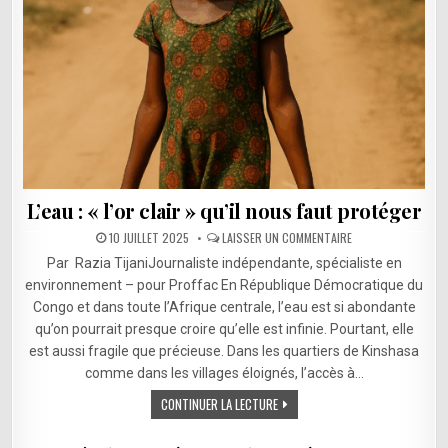
L’eau : « l’or clair » qu’il nous faut protéger
SUR
10 JUILLET 2025
LAISSER UN COMMENTAIRE
L’EAU
:
Par Razia TijaniJournaliste indépendante, spécialiste en
« L’OR
CLAIR »
environnement – pour Proffac En République Démocratique du
QU’IL
Congo et dans toute l’Afrique centrale, l’eau est si abondante
NOUS
FAUT
qu’on pourrait presque croire qu’elle est infinie. Pourtant, elle
PROTÉGER
est aussi fragile que précieuse. Dans les quartiers de Kinshasa
comme dans les villages éloignés, l’accès à…
CONTINUER LA LECTURE