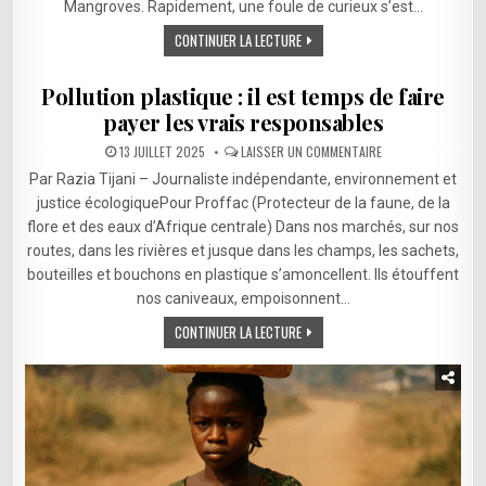
Mangroves. Rapidement, une foule de curieux s’est…
UN
SIGNAL
CONTINUER LA LECTURE
D’ALERTE
POUR
LA
BIODIVERSITÉ
Pollution plastique : il est temps de faire
MARINE
DE
payer les vrais responsables
LA
RDC
SUR
13 JUILLET 2025
LAISSER UN COMMENTAIRE
POLLUTION
PLASTIQUE
Par Razia Tijani – Journaliste indépendante, environnement et
:
IL
justice écologiquePour Proffac (Protecteur de la faune, de la
EST
flore et des eaux d’Afrique centrale) Dans nos marchés, sur nos
TEMPS
DE
routes, dans les rivières et jusque dans les champs, les sachets,
FAIRE
PAYER
bouteilles et bouchons en plastique s’amoncellent. Ils étouffent
LES
VRAIS
nos caniveaux, empoisonnent…
RESPONSABLES
CONTINUER LA LECTURE