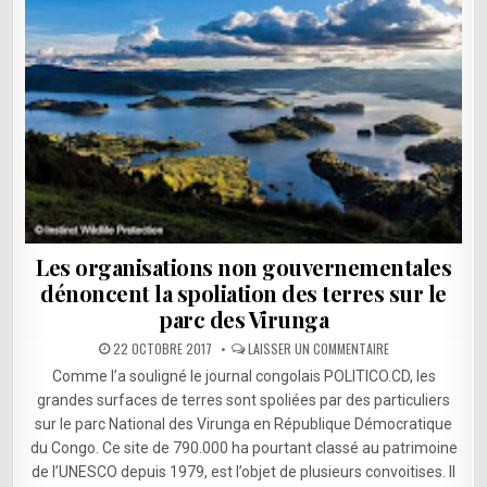
Les organisations non gouvernementales
dénoncent la spoliation des terres sur le
parc des Virunga
SUR
22 OCTOBRE 2017
LAISSER UN COMMENTAIRE
LES
ORGANISATIONS
Comme l’a souligné le journal congolais POLITICO.CD, les
NON
GOUVERNEMENTAL
grandes surfaces de terres sont spoliées par des particuliers
DÉNONCENT
sur le parc National des Virunga en République Démocratique
LA
SPOLIATION
du Congo. Ce site de 790.000 ha pourtant classé au patrimoine
DES
TERRES
de l’UNESCO depuis 1979, est l’objet de plusieurs convoitises. Il
SUR