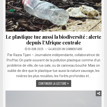
Le plastique tue aussi la biodiversité : alerte
depuis l’Afrique centrale
SUR
10 JUIN 2025
LAISSER UN COMMENTAIRE
LE
PLASTIQUE
Par Razia Tijani – Journaliste indépendante, collaboratrice de
TUE
AUSSI
Proffac On parle souvent de la pollution plastique comme d’un
LA
problème de ville, de rue sale, ou de caniveau bouché. Mais on
BIODIVERSITÉ
:
oublie de dire que le plastique tue aussi la nature sauvage, les
ALERTE
DEPUIS
rivières les plus reculées, les forêts profondes et…
L’AFRIQUE
CENTRALE
CONTINUER LA LECTURE