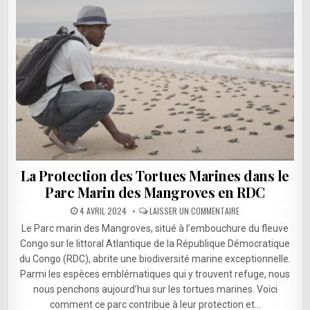
La Protection des Tortues Marines dans le
Parc Marin des Mangroves en RDC
SUR
4 AVRIL 2024
LAISSER UN COMMENTAIRE
LA
PROTECTION
Le Parc marin des Mangroves, situé à l’embouchure du fleuve
DES
TORTUES
Congo sur le littoral Atlantique de la République Démocratique
MARINES
du Congo (RDC), abrite une biodiversité marine exceptionnelle.
DANS
LE
Parmi les espèces emblématiques qui y trouvent refuge, nous
PARC
MARIN
nous penchons aujourd’hui sur les tortues marines. Voici
DES
MANGROVES
comment ce parc contribue à leur protection et…
EN