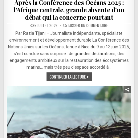
Après la Conférence des Océans 2025 :
l’Afrique centrale, grande absente d’un
débat qui la concerne pourtant
SUR
5 JUILLET 2025
LAISSER UN COMMENTAIRE
APRÈS
LA
Par Razia Tijani – Journaliste indépendante, spécialiste
CONFÉRENCE
DES
environnement et développement durable La Conférence des
OCÉANS
Nations Unies sur les Océans, tenue à Nice du 9 au 13 juin 2025,
2025
:
s’est conclue sans surprise : de grandes déclarations, des
L’AFRIQUE
CENTRALE,
engagements ambitieux sur la restauration des écosystèmes
GRANDE
ABSENTE
marins… mais très peu d’espace accordé à…
D’UN
DÉBAT
CONTINUER LA LECTURE
QUI
LA
CONCERNE
POURTANT