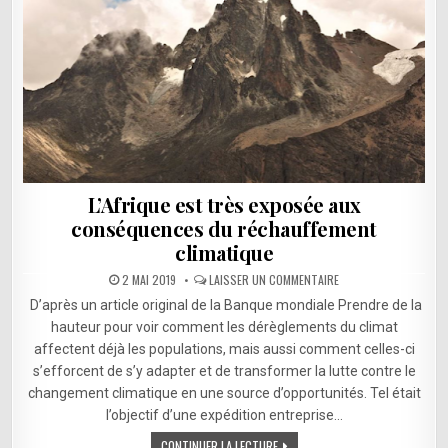
L’Afrique est très exposée aux
conséquences du réchauffement
climatique
SUR
2 MAI 2019
LAISSER UN COMMENTAIRE
L’AFRIQUE
EST
D’après un article original de la Banque mondiale Prendre de la
TRÈS
EXPOSÉE
hauteur pour voir comment les dérèglements du climat
AUX
affectent déjà les populations, mais aussi comment celles-ci
CONSÉQUENCES
DU
s’efforcent de s’y adapter et de transformer la lutte contre le
RÉCHAUFFEMENT
CLIMATIQUE
changement climatique en une source d’opportunités. Tel était
l’objectif d’une expédition entreprise…
CONTINUER LA LECTURE