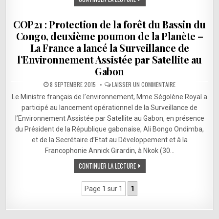
COP21 : Protection de la forêt du Bassin du
Congo, deuxième poumon de la Planète –
La France a lancé la Surveillance de
l’Environnement Assistée par Satellite au
Gabon
SUR
8 SEPTEMBRE 2015
LAISSER UN COMMENTAIRE
COP21
:
Le Ministre français de l’environnement, Mme Ségolène Royal a
PROTECTION
DE
participé au lancement opérationnel de la Surveillance de
LA
l’Environnement Assistée par Satellite au Gabon, en présence
FORÊT
DU
du Président de la République gabonaise, Ali Bongo Ondimba,
BASSIN
DU
et de la Secrétaire d’Etat au Développement et à la
CONGO,
DEUXIÈME
Francophonie Annick Girardin, à Nkok (30…
POUMON
DE
CONTINUER LA LECTURE
LA
PLANÈTE
–
LA
Page 1 sur 1
1
FRANCE
A
LANCÉ
LA
SURVEILLANCE
DE