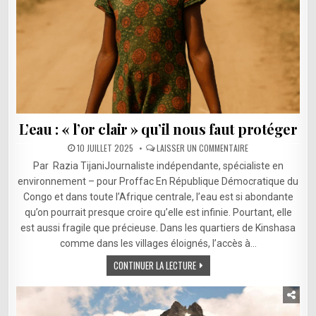
L’eau : « l’or clair » qu’il nous faut protéger
SUR
10 JUILLET 2025
LAISSER UN COMMENTAIRE
L’EAU
:
Par Razia TijaniJournaliste indépendante, spécialiste en
« L’OR
CLAIR »
environnement – pour Proffac En République Démocratique du
QU’IL
Congo et dans toute l’Afrique centrale, l’eau est si abondante
NOUS
FAUT
qu’on pourrait presque croire qu’elle est infinie. Pourtant, elle
PROTÉGER
est aussi fragile que précieuse. Dans les quartiers de Kinshasa
comme dans les villages éloignés, l’accès à…
CONTINUER LA LECTURE