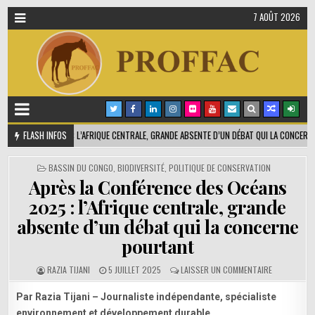
7 AOÛT 2026
2025 : L’AFRIQUE CENTRALE, GRANDE ABSENTE D’UN DÉBAT QUI LA CONCERNE POURTANT
FLASH INFOS
PUBLIÉ
BASSIN DU CONGO
,
BIODIVERSITÉ
,
POLITIQUE DE CONSERVATION
DANS
Après la Conférence des Océans
2025 : l’Afrique centrale, grande
absente d’un débat qui la concerne
pourtant
SUR
RAZIA TIJANI
5 JUILLET 2025
LAISSER UN COMMENTAIRE
APRÈS
LA
Par Razia Tijani – Journaliste indépendante, spécialiste
CONFÉRENCE
environnement et développement durable