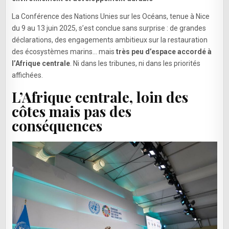
DES
OCÉANS
La Conférence des Nations Unies sur les Océans, tenue à Nice
2025
:
du 9 au 13 juin 2025, s’est conclue sans surprise : de grandes
L’AFRIQUE
déclarations, des engagements ambitieux sur la restauration
CENTRALE,
des écosystèmes marins… mais
très peu d’espace accordé à
GRANDE
ABSENTE
l’Afrique centrale
. Ni dans les tribunes, ni dans les priorités
D’UN
affichées.
DÉBAT
QUI
L’Afrique centrale, loin des
LA
CONCERNE
côtes mais pas des
POURTANT
conséquences