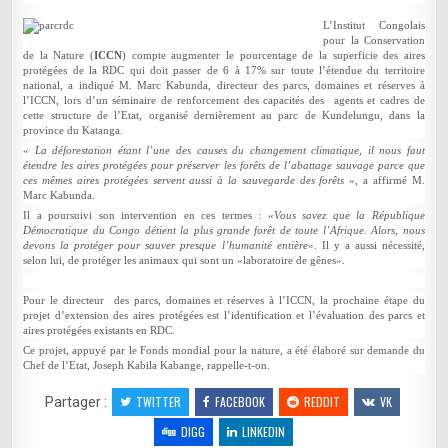
PROTÉGÉES.
L’Institut Congolais
pour la Conservation
de la Nature (
ICCN
) compte augmenter le pourcentage de la superficie des aires
protégées de la RDC qui doit passer de 6 à 17% sur toute l’étendue du territoire
national, a indiqué M. Marc Kabunda, directeur des parcs, domaines et réserves à
l’ICCN, lors d’un séminaire de renforcement des capacités des agents et cadres de
cette structure de l’Etat, organisé dernièrement au parc de Kundelungu, dans la
province du Katanga.
«
La déforestation étant l’une des causes du changement climatique, il nous faut
étendre les aires protégées pour préserver les forêts de l’abattage sauvage parce que
ces mêmes aires protégées servent aussi à la sauvegarde des forêts
», a affirmé M.
Marc Kabunda.
Il a poursuivi son intervention en ces termes : «
Vous savez que la République
Démocratique du Congo détient la plus grande forêt de toute l’Afrique. Alors, nous
devons la protéger pour sauver presque l’humanité entière
». Il y a aussi nécessité,
selon lui, de protéger les animaux qui sont un «laboratoire de gênes».
Pour le directeur des parcs, domaines et réserves à l’ICCN, la prochaine étape du
projet d’extension des aires protégées est l’identification et l’évaluation des parcs et
aires protégées existants en RDC.
Ce projet, appuyé par le Fonds mondial pour la nature, a été élaboré sur demande du
Chef de l’Etat, Joseph Kabila Kabange, rappelle-t-on.
TWITTER
FACEBOOK
REDDIT
VK
Partager :
DIGG
LINKEDIN