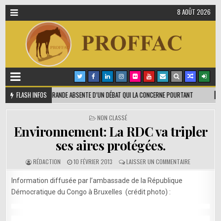
8 AOÛT 2026
UE CENTRALE, GRANDE ABSENTE D’UN DÉBAT QUI LA CONCERNE POURTANT
FLASH INFOS
2025-
PUBLIÉ
NON CLASSÉ
DANS
Environnement: La RDC va tripler
ses aires protégées.
SUR
RÉDACTION
10 FÉVRIER 2013
LAISSER UN COMMENTAIRE
ENVIRONNEM
LA
Information diffusée par l’ambassade de la République
RDC
Démocratique du Congo à Bruxelles (crédit photo) :
VA
TRIPLER
SES
AIRES