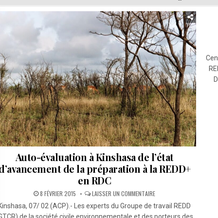
Cen
RE
D
Auto-évaluation à Kinshasa de l’état
d’avancement de la préparation à la REDD+
en RDC
SUR
8 FÉVRIER 2015
LAISSER UN COMMENTAIRE
AUTO-
ÉVALUATION
Kinshasa, 07/ 02 (ACP).- Les experts du Groupe de travail REDD
À
KINSHASA
GTCR) de la société civile environnementale et des porteurs des