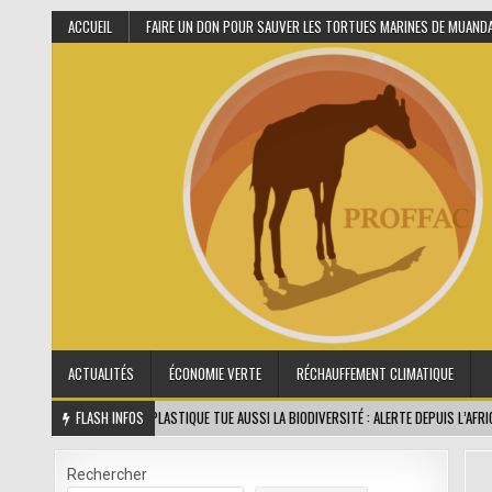
ACCUEIL
FAIRE UN DON POUR SAUVER LES TORTUES MARINES DE MUAND
ACTUALITÉS
ÉCONOMIE VERTE
RÉCHAUFFEMENT CLIMATIQUE
2025-06-10
FLASH INFOS
LE PLASTIQUE TUE AUSSI LA BIODIVERSITÉ : ALERTE DEPUIS L’AFRIQUE CENT
Rechercher