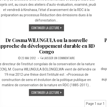
DE
ojets ont, au cours des ateliers d’auto-évaluation, examiné, jeudi
L’ÉTAT
D’AVANCEMENT
et vendredi à Kinshasa, l’état d’avancement de la RDC à la
DE
LA
préparation au processus Réduction des émissions dues à la
PRÉPARATION
À
déforestation…
LA
REDD+
CONTINUER LA LECTURE
EN
RDC
Dr Cosma WILUNGULA ou la nouvelle
P
approche du développement durable en RD
Congo
SUR
23 MAI 2012
LAISSER UN COMMENTAIRE
DR
COSMA
e directeur de l’institut congolais de la conservation de la nature
WILUNGULA
dis
OU
ICCN), M. Cosma WILUNGULA BOLONGELWA vient de défendre ce
LA
19 mai 2012 une thèse dont l’intitulé est : «Processus de
NOUVELLE
APPROCHE
aujo
construction de sens et évolution de la politique publique en
DU
DÉVELOPPEMENT
matière de conservation de la nature en RDC (1885-2011)…
DURABLE
EN
CONTINUER LA LECTURE
RD
CONGO
Page 1 sur 1