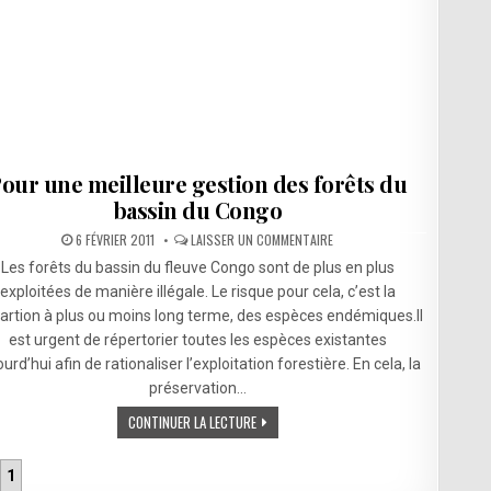
our une meilleure gestion des forêts du
bassin du Congo
SUR
6 FÉVRIER 2011
LAISSER UN COMMENTAIRE
POUR
UNE
Les forêts du bassin du fleuve Congo sont de plus en plus
MEILLEURE
GESTION
exploitées de manière illégale. Le risque pour cela, c’est la
DES
partion à plus ou moins long terme, des espèces endémiques.Il
FORÊTS
DU
est urgent de répertorier toutes les espèces existantes
BASSIN
DU
urd’hui afin de rationaliser l’exploitation forestière. En cela, la
CONGO
préservation…
CONTINUER LA LECTURE
1